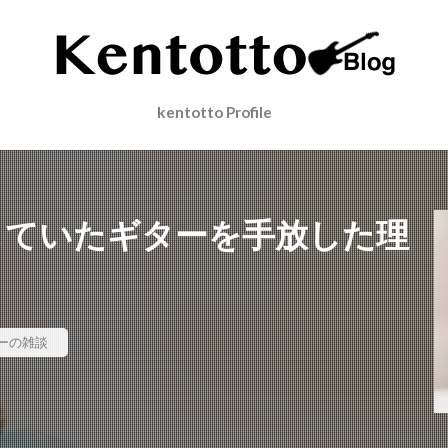
検索
kentotto Profile
していたギターを手放した理
ーの雑談