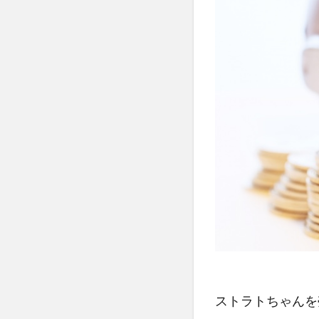
新し
いこ
と
（イ
ラス
トの
勉
強）
を始
めた
い
1.2
貯蓄
を増
やし
たい
2
ストラトちゃんを
「使