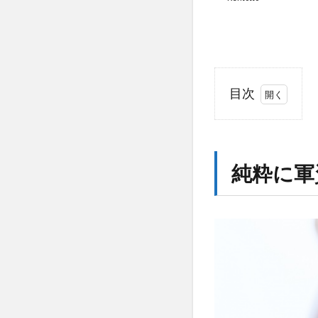
目次
1
純
粋
に
純粋に軍
軍
資
金
が
欲
し
い
1.1