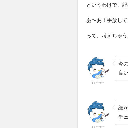
というわけで、記
あ〜あ！手放して
って、考えちゃう
今
良
Kentotto
細
チェ
Kentotto