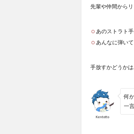
先輩や仲間からリ
あのストラト手
あんなに弾いて
手放すかどうかは
何
一
Kentotto