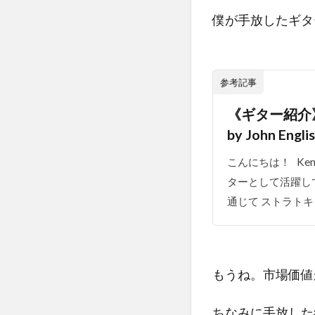
う」
僕が手放したギタ
頻度
が激
減し
そう
参考記事
2.1
《ギター紹介》Fen
市場
by John Englis
価値
が高
こんにちは！ Ken
騰し
すぎ
ターとして活躍して
て、
通じて ストラトキャ
持ち
出し
たく
ない
もうね。市場価値
2.2
飾っ
ちなみに手放した結