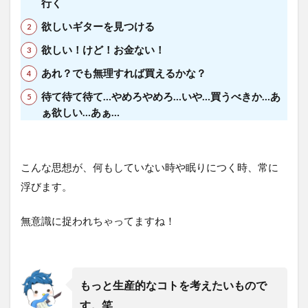
行く
を置
く
欲しいギターを見つける
5
欲しい！けど！お金ない！
《対
策
あれ？でも無理すれば買えるかな？
②》
手に
待て待て待て…やめろやめろ…いや…買うべきか…あ
入れ
ぁ欲しい…あぁ…
るた
めに
手放
さな
こんな思想が、何もしていない時や眠りにつく時、常に
い
浮びます。
6
《対
無意識に捉われちゃってますね！
策
③》
具体
的な
目標
もっと生産的なコトを考えたいもので
を立
てる
す。笑