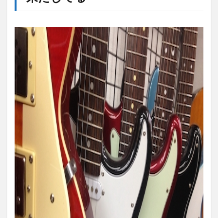
に支
障を
来た
して
る
2
《重
症
②》
眠る
前に
ネッ
トを
見
て、
寝付
きが
悪く
なる
3
《重
症