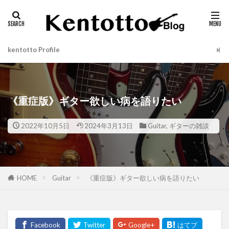
タグ
LITTLE '59
SEYMOUR DUNCAN
SL59
kentotto Profile
検索
《重症版》ギター欲しい病を語りたい
2022年10月5日
2024年3月13日
Guitar
,
ギターの雑談
HOME
Guitar
《重症版》ギター欲しい病を語りたい