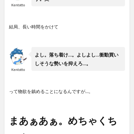
Kentotto
7
《ま
と
め》
結局、長い時間をかけて
重症
なギ
ター
欲し
い病
よし。落ち着け…。よしよし…衝動買い
も対
しそうな勢いを抑えろ…。
策で
Kentotto
きる
って物欲を鎮めることになるんですが…。
まあぁあぁ。めちゃくち