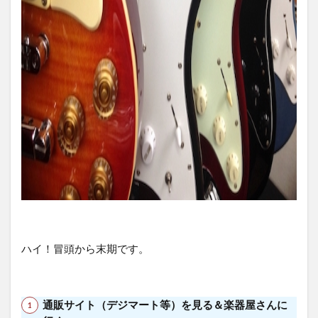
③》
欲し
い
（所
有し
てた
い）
ギタ
ーっ
て何
だっ
け
4
《対
策
①》
何が
ハイ！冒頭から末期です。
何で
も一
旦離
れて
通販サイト（デジマート等）を見る＆楽器屋さんに
時間