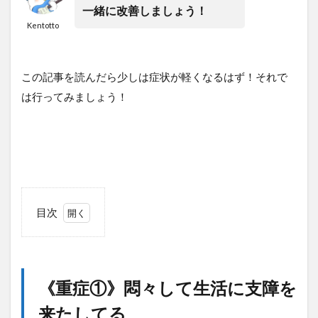
一緒に改善しましょう！
Kentotto
この記事を読んだら少しは症状が軽くなるはず！それで
は行ってみましょう！
目次
1
《重
症
①》
《重症①》悶々して生活に支障を
悶々
して
来たしてる
生活