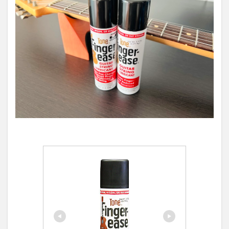
ン
ガ
ー
イ
ー
ズ
の
使
い
方
3
フ
ィ
ン
ガ
ー
イ
ー
ズ
の
効
果