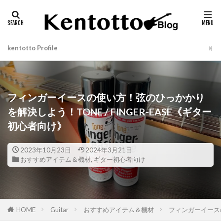
タグ
LITTLE '59
SEYMOUR DUNCAN
SL59
kentotto Profile
検索
フィンガーイースの使い方！弦のひっかかり
を解決しよう！TONE / FINGER-EASE《ギター
初心者向け》
2023年10月23日
2024年3月21日
おすすめアイテム＆機材
,
ギター初心者向け
HOME
Guitar
おすすめアイテム＆機材
フィンガーイースの