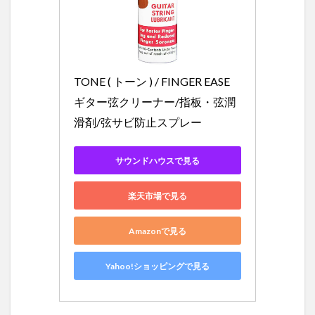
4
フ
ィ
ン
ガ
ー
TONE ( トーン ) / FINGER EASE 
イ
ギター弦クリーナー/指板・弦潤
ー
ズ
滑剤/弦サビ防止スプレー
は
最
も
サウンドハウスで見る
ポ
ピ
ュ
楽天市場で見る
ラ
ー
Amazonで見る
な
弦
潤
Yahoo!ショッピングで見る
滑
剤
5