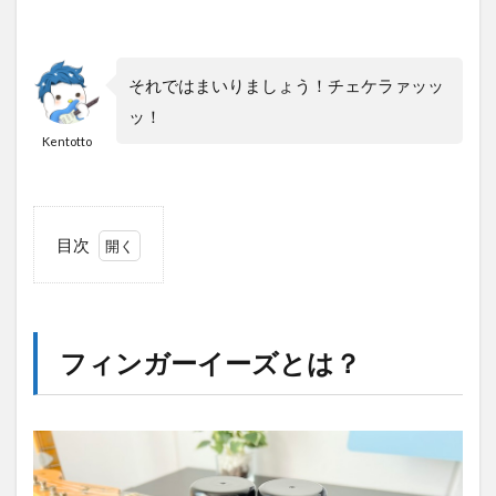
それではまいりましょう！チェケラァッッ
ッ！
Kentotto
目次
1
フィ
ンガ
ーイ
フィンガーイーズとは？
ーズ
と
は？
2
フ
ィ