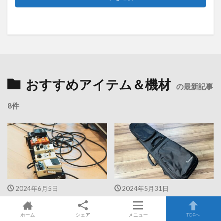
おすすめアイテム＆機材
の最新記事
8件
2024年6月5日
2024年5月31日
《エフェクターの固定》には
《ギグバッグレビュー》
『コニシ：ボンド両面テープ：
SADOWSKY （サドウスキ
ホーム
シェア
メニュー
TOPへ