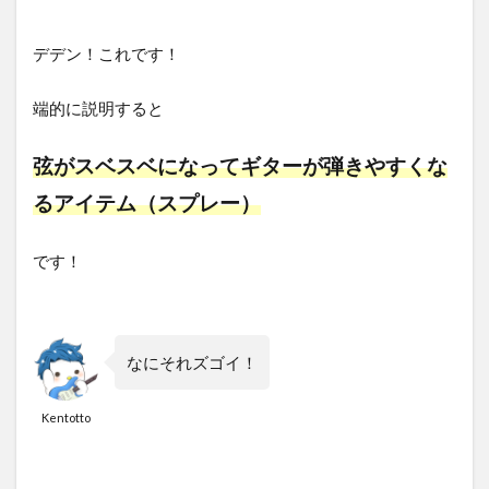
《ま
と
デデン！これです！
め》
快適
な弾
端的に説明すると
き心
地ゲ
弦がスベスベになってギターが弾きやすくな
ット
だ
るアイテム（スプレー）
ぜ！
です！
なにそれズゴイ！
Kentotto